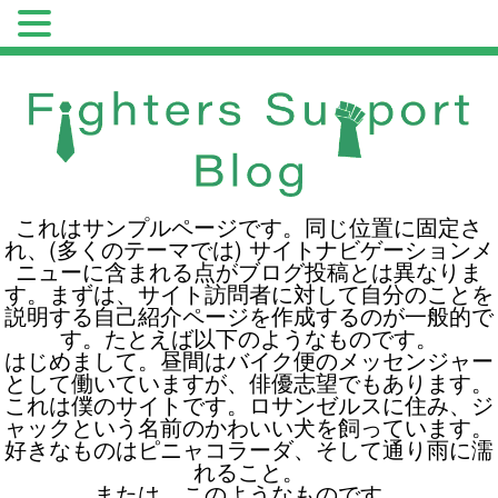
これはサンプルページです。同じ位置に固定さ
れ、(多くのテーマでは) サイトナビゲーションメ
ニューに含まれる点がブログ投稿とは異なりま
す。まずは、サイト訪問者に対して自分のことを
説明する自己紹介ページを作成するのが一般的で
す。たとえば以下のようなものです。
はじめまして。昼間はバイク便のメッセンジャー
として働いていますが、俳優志望でもあります。
これは僕のサイトです。ロサンゼルスに住み、ジ
ャックという名前のかわいい犬を飼っています。
好きなものはピニャコラーダ、そして通り雨に濡
れること。
または、このようなものです。